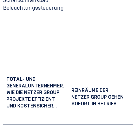
Schaltschrankbau
Beleuchtungssteuerung
Beitrags-Navigation
TOTAL- UND
GENERALUNTERNEHMER:
REINRÄUME DER
WIE DIE NETZER GROUP
NETZER GROUP GEHEN
PROJEKTE EFFIZIENT
SOFORT IN BETRIEB.
UND KOSTENSICHER
UMSETZT