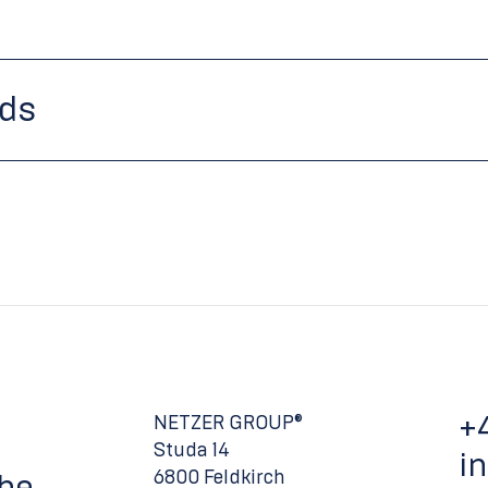
ds
+
NETZER GROUP®
Studa 14
i
6800 Feldkirch