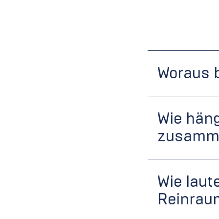
Woraus 
Wie hän
zusamm
Wie laute
Reinrau