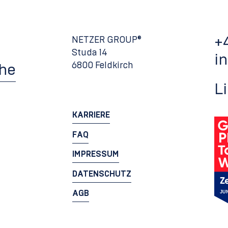
+
NETZER GROUP®
Studa 14
i
6800 Feldkirch
che
L
KARRIERE
FAQ
IMPRESSUM
DATENSCHUTZ
AGB