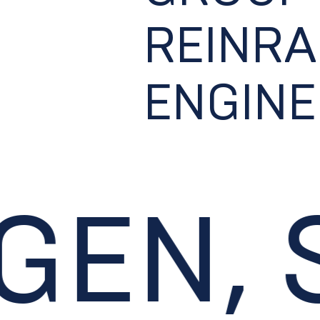
REINR
ENGINE
EN, S