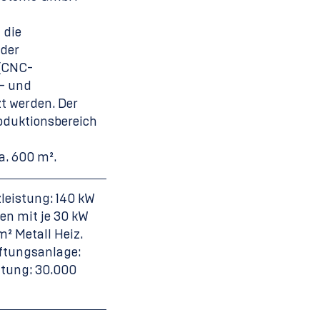
 die
 der
(CNC-
- und
t werden. Der
oduktionsbereich
n
a. 600 m².
zleistung: 140 kW
en mit je 30 kW
m² Metall Heiz.
ftungsanlage:
tung: 30.000