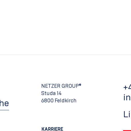
+
NETZER GROUP®
Studa 14
i
6800 Feldkirch
che
L
KARRIERE