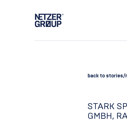
Main Navigation
back to stories/
STARK S
GMBH, R