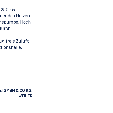
 250 kW
onendes Heizen
mepumpe. Hoch
durch
g freie Zuluft
tionshalle.
I GMBH & CO KG,
WEILER